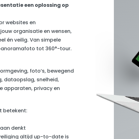
sentatie een oplossing op
or websites en
 jouw organisatie en wensen,
el én veilig. Van simpele
panoramafoto tot 360°-tour.
 vormgeving, foto’s, bewegend
g, dataopslag, snelheid,
de apparaten, privacy en
t betekent:
t aan denkt
iliging altijd up-to-date is