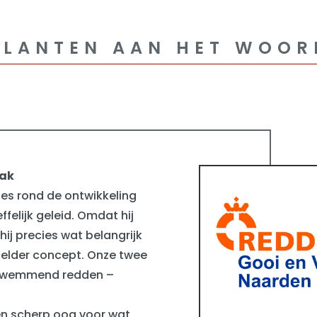
KLANTEN AAN HET WOOR
aak
es rond de ontwikkeling
felijk geleid. Omdat hij
hij precies wat belangrijk
helder concept. Onze twee
 zwemmend redden –
n scherp oog voor wat