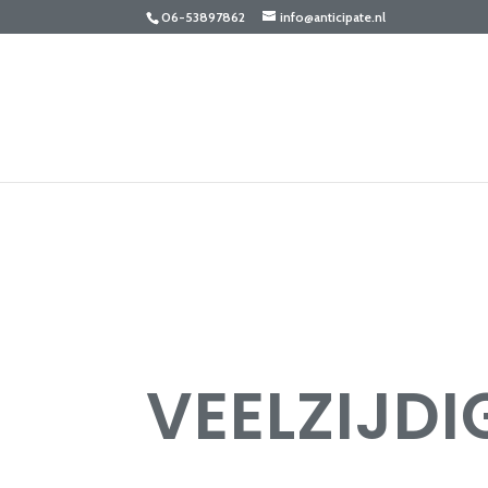
06-53897862
info@anticipate.nl
VEELZIJD