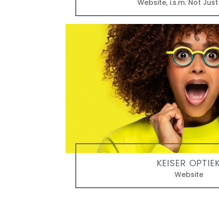
Website
,
i.s.m. Not Jus
KEISER OPTIE
Website