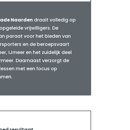
gade Naarden
draait volledig op
pgeleide vrijwilligers. De
aan paraat voor het bieden van
rsporters en de beroepsvaart
r, IJmeer en het zuidelijk deel
rmeer. Daarnaast verzorgt de
essen met een focus op
mmen.
goed resultaat