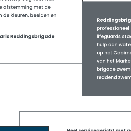
pele afstemming met de
n de kleuren, beelden en
Reddingsbri
professioneel o
aris Reddingsbrigade
lifeguards st
hulp aan wate
op het Gooimee
van het Marke
brigade zweml
reddend zwe
Heel servicegericht met 