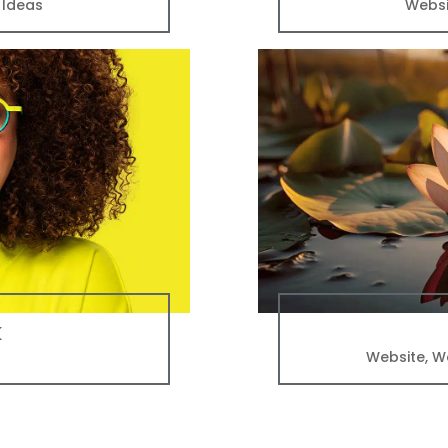
t Ideas
Websi
K
Website
,
W