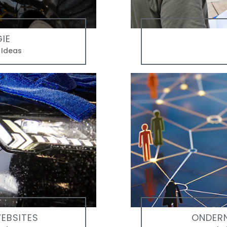
IE
t Ideas
EBSITES
ONDER