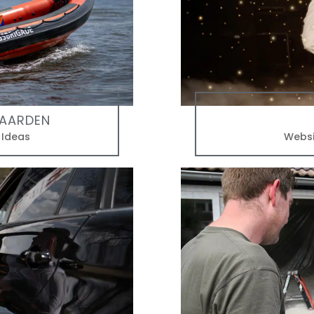
NAARDEN
t Ideas
Websi