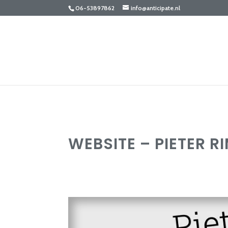
06-53897862
info@anticipate.nl
WEBSITE – PIETER R